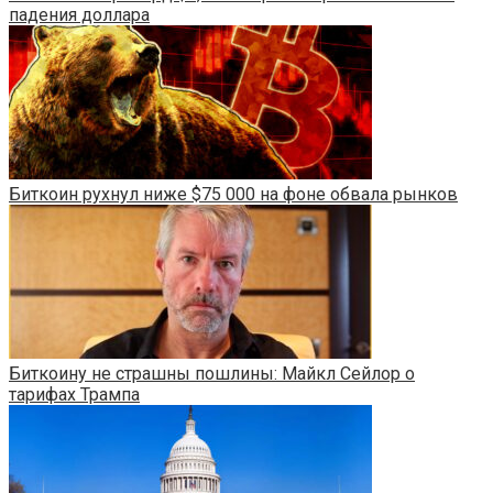
падения доллара
Биткоин рухнул ниже $75 000 на фоне обвала рынков
Биткоину не страшны пошлины: Майкл Сейлор о
тарифах Трампа