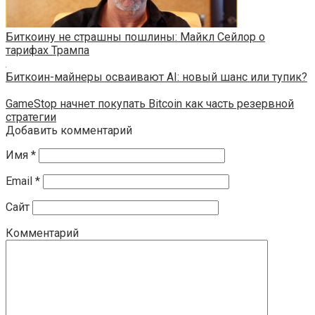
Биткоину не страшны пошлины: Майкл Сейлор о
тарифах Трампа
Биткоин-майнеры осваивают AI: новый шанс или тупик?
GameStop начнет покупать Bitcoin как часть резервной
стратегии
Добавить комментарий
Имя
*
Email
*
Сайт
Комментарий