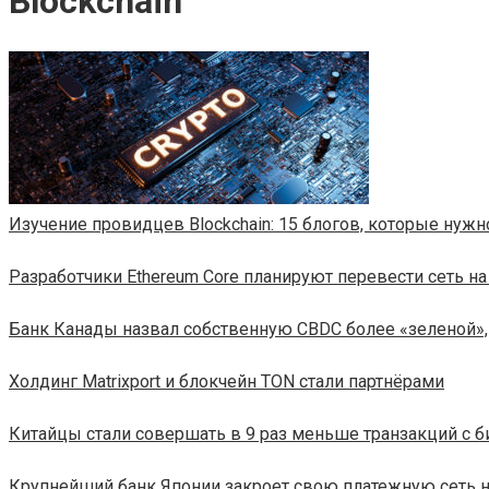
Blockchain
Изучение провидцев Blockchain: 15 блогов, которые нужн
Разработчики Ethereum Core планируют перевести сеть на 
Банк Канады назвал собственную CBDC более «зеленой»,
​​Холдинг Matrixport и блокчейн TON стали партнёрами
Китайцы стали совершать в 9 раз меньше транзакций с 
Крупнейший банк Японии закроет свою платежную сеть на