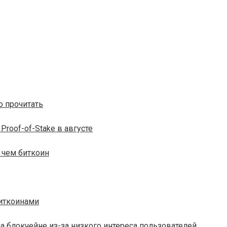
о прочитать
Proof-of-Stake в августе
 чем биткоин
биткоинами
 блокчейне из-за низкого интереса пользователей