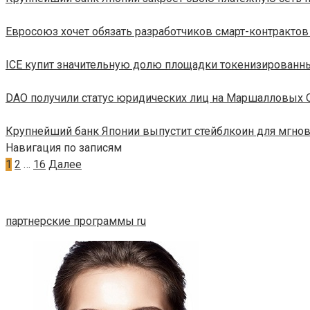
Евросоюз хочет обязать разработчиков смарт-контракто
ICE купит значительную долю площадки токенизированн
DAO получили статус юридических лиц на Маршалловых 
Крупнейший банк Японии выпустит стейблкоин для мгн
Навигация по записям
1
2
…
16
Далее
партнерские программы ru