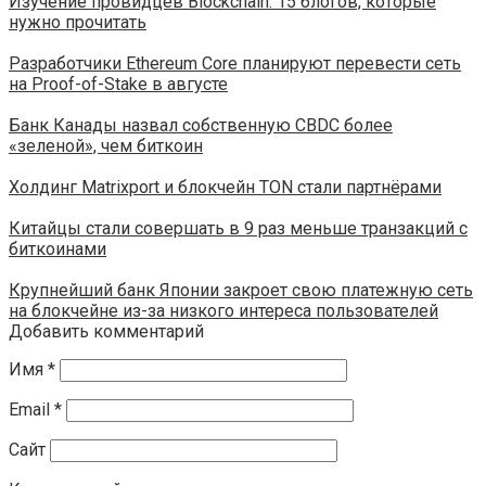
Изучение провидцев Blockchain: 15 блогов, которые
нужно прочитать
Разработчики Ethereum Core планируют перевести сеть
на Proof-of-Stake в августе
Банк Канады назвал собственную CBDC более
«зеленой», чем биткоин
​​Холдинг Matrixport и блокчейн TON стали партнёрами
Китайцы стали совершать в 9 раз меньше транзакций с
биткоинами
Крупнейший банк Японии закроет свою платежную сеть
на блокчейне из-за низкого интереса пользователей
Добавить комментарий
Имя
*
Email
*
Сайт