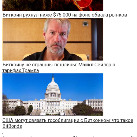
Биткоин рухнул ниже $75 000 на фоне обвала рынков
Биткоину не страшны пошлины: Майкл Сейлор о
тарифах Трампа
США могут связать гособлигации с Биткоином: что такое
BitBonds