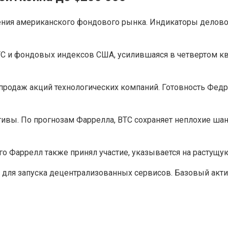
ения американского фондового рынка. Индикаторы деловой
BTC и фондовых индексов США, усилившаяся в четвертом кв
продаж акций технологических компаний. Готовность Фед
тивы. По прогнозам Фаррелла, BTC сохраняет неплохие ша
ого Фаррелл также принял участие, указывается на растущу
ля запуска децентрализованных сервисов. Базовый актив