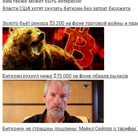
Вам также может быть интересно
Власти США хотят скупать биткоин без затрат бюджета
Золото бьёт рекорд $3,200 на фоне торговой войны и пад
Биткоин рухнул ниже $75 000 на фоне обвала рынков
Биткоину не страшны пошлины: Майкл Сейлор о тарифах