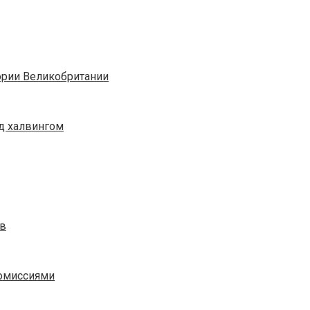
ории Великобритании
ед халвингом
ов
омиссиями