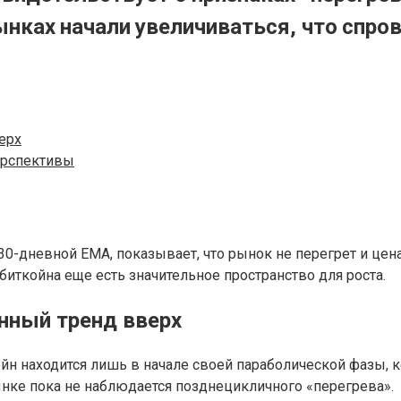
ынках начали увеличиваться, что спр
ерх
ерспективы
0-дневной EMA, показывает, что рынок не перегрет и цена
у биткойна еще есть значительное пространство для роста.
нный тренд вверх
койн находится лишь в начале своей параболической фазы, 
ынке пока не наблюдается позднецикличного «перегрева».