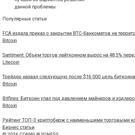
данной проблемы.
Популярные статьи
FCA издала приказ о закрытии ВТС-банкоматов на террит
Bitcoin
Santiment: Объем торгов лайткоином вырос на 48,5% пер
Litecoin
Трейдер назвал следующую после $16 000 цель биткоина
Bitcoin
Bitfinex: Биткоин упал под давлением майнеров и ходлер
Bitcoin
Рейтинг ТОП-3 криптобирж с наименьшими торговыми к
Бизнес статьи
© 2026 CONWI BUSINESS