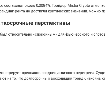
e составляет около 0,0084%. Трейдер Mister Crypto отмечае
фандинг-рейта не достигли критических значений, можно п
аткосрочные перспективы
рь был относительно «спокойным» для фьючерсного и спото
демонстрирует признаков позднецикличного перегрева. Су
ют на то, что долгосрочный восходящий тренд биткойна, с