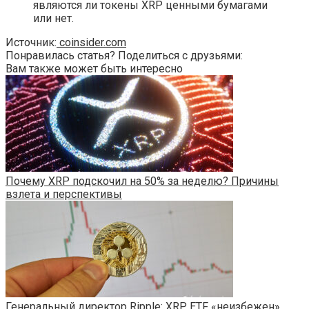
являются ли токены XRP ценными бумагами
или нет.
Источник:
coinsider.com
Понравилась статья? Поделиться с друзьями:
Вам также может быть интересно
Почему XRP подскочил на 50% за неделю? Причины
взлета и перспективы
Генеральный директор Ripple: XRP ETF «неизбежен»