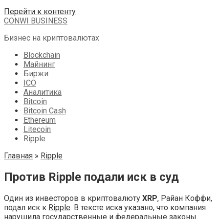
Перейти к контенту
CONWI BUSINESS
Бизнес на криптовалютах
Blockchain
Майнинг
Биржи
ICO
Аналитика
Bitcoin
Bitcoin Cash
Ethereum
Litecoin
Ripple
Главная
»
Ripple
Против Ripple подали иск в суд
Один из инвесторов в криптовалюту
XRP
, Райан Коффи,
подал иск к
Ripple
. В тексте иска указано, что компания
нарушила государственные и федеральные законы