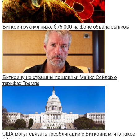
Биткоин рухнул ниже $75 000 на фоне обвала рынков
Биткоину не страшны пошлины: Майкл Сейлор о
тарифах Трампа
США могут связать гособлигации с Биткоином: что такое