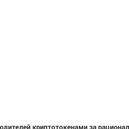
одителей криптотокенами за рационал