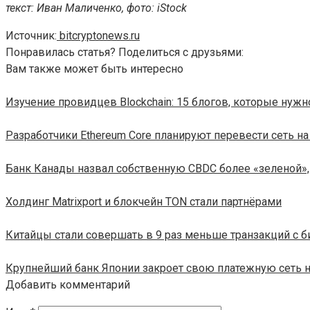
текст: Иван Маличенко, фото: iStock
Источник:
bitcryptonews.ru
Понравилась статья? Поделиться с друзьями:
Вам также может быть интересно
Изучение провидцев Blockchain: 15 блогов, которые нужн
Разработчики Ethereum Core планируют перевести сеть на 
Банк Канады назвал собственную CBDC более «зеленой»,
​​Холдинг Matrixport и блокчейн TON стали партнёрами
Китайцы стали совершать в 9 раз меньше транзакций с 
Крупнейший банк Японии закроет свою платежную сеть на
Добавить комментарий