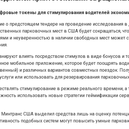
фровые токены для стимулирования водителей экономи
 о предстоящем тендере на проведение исследования в д
твенных парковочных мест в США будет сокращаться, что 
лями и неуверенностью в наличии свободных мест может 
ния.
нируют влиять посредством стимулов в виде бонусов и т
анное мобильное приложение, которое будет поощрять води
твенный) и различных вариантов совместных поездок. По
слуги или использовать для резервирования парковочных
ществлять стимулирование в режиме реального времени, а 
ожность использовать новые стратегии геймификации сер
 и Минтранс США выделил средства лишь на оценку потенц
ивность подобных систем могут повысить умные парковки, 