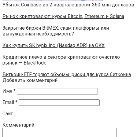
Убыток Coinbase во 2 квартале достиг 360 млн долларов
Рынок криптовалют: курсы Bitcoin, Ethereum и Solana
Закрытие биржи BitMEX: скам платформы или
вынужденная необходимость?
Как купить SK hynix Inc. (Nasdaq ADR) на OKX
Кредитное плечо в секторе криптовалют очистило
рынок — BlackRock
Биткоин-ETF теряют объемы: риски для курса биткоина
Добавить комментарий
Имя
*
Email
*
Сайт
Комментарий