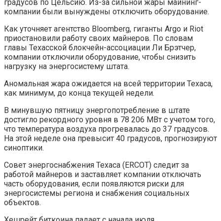
градусов по Цельсию. Из-за сильной жары майнинг-
компании были вынуждены отключить оборудование.
Как уточняет агентство Bloomberg, гиганты Argo и Riot
приостановили работу своих майнеров. По словам
главы Техасской блокчейн-ассоциации Ли Брэтчер,
компании отключили оборудование, чтобы снизить
нагрузку на энергосистему штата.
Аномальная жара ожидается на всей территории Техаса,
как минимум, до конца текущей недели.
В минувшую пятницу энергопотребление в штате
достигло рекордного уровня в 78 206 МВт с учетом того,
что температура воздуха прогревалась до 37 градусов.
На этой неделе она превысит 40 градусов, прогнозируют
синоптики.
Совет энергоснабжения Техаса (ERCOT) следит за
работой майнеров и заставляет компании отключать
часть оборудования, если появляются риски для
энергосистемы региона и снабжения социальных
объектов.
Хешрейт биткоина падает с начала июля.