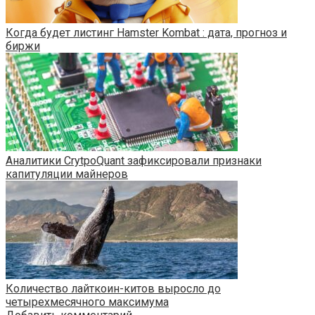
Когда будет листинг Hamster Kombat : дата, прогноз и
биржи
Аналитики CrytpoQuant зафиксировали признаки
капитуляции майнеров
Количество лайткоин-китов выросло до
четырехмесячного максимума