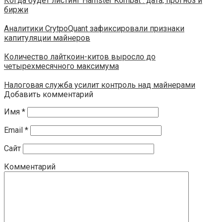
Когда будет листинг Hamster Kombat : дата, прогноз и
биржи
Аналитики CrytpoQuant зафиксировали признаки
капитуляции майнеров
Количество лайткоин-китов выросло до
четырехмесячного максимума
Налоговая служба усилит контроль над майнерами
Добавить комментарий
Имя
*
Email
*
Сайт
Комментарий