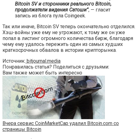
Bitcoin SV и сторонники реального Bitcoin,
продолжатели видения Сатоши”
, — гласит
запись из блога пула Coingeek.
Так или иначе, Bitcoin SV теперь окончательно отделился.
Хэш-войны уже ему не угрожают, к тому же он уже
попал в листинг огромного количества бирж, благодаря
чему ему удалось пережить один из самых худших
краткосрочных обвалов в истории крипторынка.
Источник:
bitjournal.media
Понравилась статья? Поделиться с друзьями:
Вам также может быть интересно
Вчера сервис CoinMarketCap удалил Bitcoin.com со
страницы Bitcoin