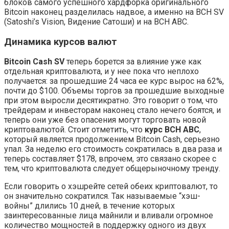
блоков самого успешного хардфорка оригинального
Bitcoin наконец разделилась надвое, а именно на BCH SV
(Satoshi’s Vision, Видение Сатоши) и на BCH ABC.
Динамика курсов валют
Bitcoin Cash SV
теперь борется за влияние уже как
отдельная криптовалюта, и у нее пока что неплохо
получается: за прошедшие 24 часа ее курс вырос на 62%,
почти до $100. Объемы торгов за прошедшие выходные
при этом выросли десятикратно. Это говорит о том, что
трейдерам и инвесторам наконец стало нечего боятся, и
теперь они уже без опасения могут торговать новой
криптовалютой. Стоит отметить, что
курс BCH ABC
,
который является продолжением Bitcoin Cash, серьезно
упал. За неделю его стоимость сократилась в два раза и
теперь составляет $178, впрочем, это связано скорее с
тем, что криптовалюта следует общерыночному тренду.
Если говорить о хэшрейте сетей обеих криптовалют, то
он значительно сократился. Так называемые “хэш-
войны” длились 10 дней, в течение которых
заинтересованные лица майнили и вливали огромное
количество мощностей в поддержку одного из двух