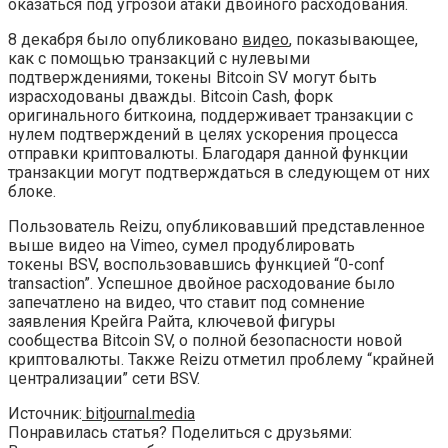
оказаться под угрозой атаки двойного расходования.
8 декабря было опубликовано
видео
, показывающее,
как с помощью транзакций с нулевыми
подтверждениями, токены Bitcoin SV могут быть
израсходованы дважды. Bitcoin Cash, форк
оригинального биткоина, поддерживает транзакции с
нулем подтверждений в целях ускорения процесса
отправки криптовалюты. Благодаря данной функции
транзакции могут подтверждаться в следующем от них
блоке.
Пользователь Reizu, опубликовавший представленное
выше видео на Vimeo, сумел продублировать
токены BSV, воспользовавшись функцией “0-conf
transaction”. Успешное двойное расходование было
запечатлено на видео, что ставит под сомнение
заявления Крейга Райта, ключевой фигуры
сообщества Bitcoin SV, о полной безопасности новой
криптовалюты. Также Reizu отметил проблему “крайней
централизации” сети BSV.
Источник:
bitjournal.media
Понравилась статья? Поделиться с друзьями: