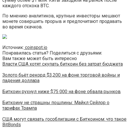
сумму более $1 млн. Киты заходили на рынок после
каждого отскока BTC.
По мнению аналитиков, крупные инвесторы мешают
монете совершить прорыв и предпочитают продавать
во время скачков.
Источник:
coinspot.io
Понравилась статья? Поделиться с друзьями:
Вам также может быть интересно
Власти США хотят скупать биткоин без затрат бюджета
Золото бьёт рекорд $3,200 на фоне торговой войны и
падения доллара
Биткоин рухнул ниже $75 000 на фоне обвала рынков
Биткоину не страшны пошлины: Майкл Сейлор о
тарифах Трампа
США могут связать гособлигации с Биткоином: что такое
BitBonds