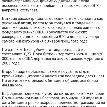
разнонаправленную динамику движения. Когда
американская валюта прибавляет в стоимости, то BTC,
напротив, отступает.
Биткоин рассматривается большинством экспертов как
рисковый актив, поэтому он торгуется в тандеме с
акциями технологического сектора и сильно зависит от
фондового рынка США. В результате июньских
распродаж индекс корреляции BTC и доллара упал до
самого низкого уровня с января прошлого года.
По данным TradingView, этот индикатор сейчас
составляет -0,77. Пока биткоин торгуется чуть выше $20
000, валюта США держится на самом высоком уровне с
2003 года.
Второй квартал оказался самым неудачным для
крупнейшей цифровой валюты за последние десять лет.
По его итогам стоимость биткоина обвалилась более
чем на 56%.
В продажах принимали участие киты, включая майнеров.
По оценкам команды Santiment, на минувшей неделе в
сети биткоина резко возросло количество транзакций на