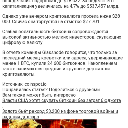
понедельник подорожал до $28 032. За неделю его
капитализация увеличилась на 4,7% до $537,457 млрд.
Однако уже вечером криптовалюта просела ниже $28
000. Сейчас она торгуется на отметке $27 701.
Слабая волатильность биткоина сопровождается
высокой активностью мелких инвесторов, скупающих
цифровую валюту.
В отчете команды Glassnode говорится, что только за
последний месяц креветки или адреса, удерживающие
менее 1 BTC, купили 24 600 биткоинов. Накоплением
также занимаются средние и крупные держатели
криптовалюты.
Источник:
coinspot.io
Понравилась статья? Поделиться с друзьями:
Вам также может быть интересно
Власти США хотят скупать биткоин без затрат бюджета
Золото бьёт рекорд $3,200 на фоне торговой войны и
падения доллара