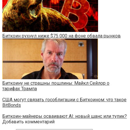
Биткоин рухнул ниже $75 000 на фоне обвала рынков
Биткоину не страшны пошлины: Майкл Сейлор о
тарифах Трампа
США могут связать гособлигации с Биткоином: что такое
BitBonds
Биткоин-майнеры осваивают AI: новый шанс или тупик?
Добавить комментарий