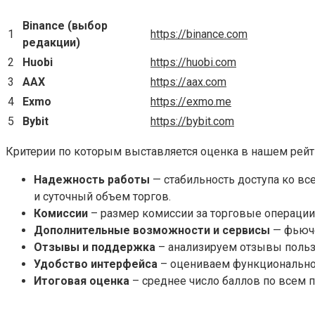
Binance (выбор
1
https://binance.com
редакции)
2
Huobi
https://huobi.com
3
AAX
https://aax.com
4
Exmo
https://exmo.me
5
Bybit
https://bybit.com
Критерии по которым выставляется оценка в нашем рейт
Надежность работы
— стабильность доступа ко вс
и суточный объем торгов.
Комиссии
– размер комиссии за торговые операции
Дополнительные возможности и сервисы
— фьюче
Отзывы и поддержка
– анализируем отзывы польз
Удобство интерфейса
– оцениваем функциональнос
Итоговая оценка
– среднее число баллов по всем п