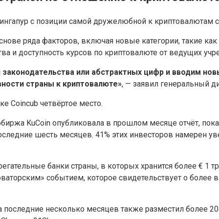
Сингапур с позиции самой дружелюбной к криптовалютам с
основе ряда факторов, включая новые категории, такие ка
ва и доступность курсов по криптовалюте от ведущих учр
и законодательства или абстрактных цифр и вводим н
вности страны к криптовалюте»
, — заявил генеральный д
ке Coincub четвёртое место.
биржа KuCoin опубликовала в прошлом месяце отчёт, пока
последние шесть месяцев. 41% этих инвесторов намерен 
регательные банки страны, в которых хранится более € 1 т
«новаторским» событием, которое свидетельствует о боле
а последние несколько месяцев также разместил более 2