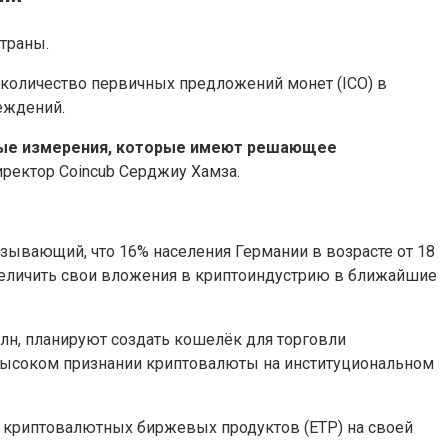
траны.
к количество первичных предложений монет (ICO) в
еждений.
овые измерения, которые имеют решающее
иректор Coincub Серджиу Хамза.
зывающий, что 16% населения Германии в возрасте от 18
увеличить свои вложения в криптоиндустрию в ближайшие
рлн, планируют создать кошелёк для торговли
е высоком признании криптовалюты на институциональном
0 криптовалютных биржевых продуктов (ETP) на своей