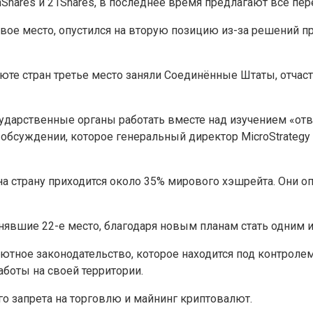
nShares и 21Shares, в последнее время предлагают все пе
рвое место, опустился на вторую позицию из-за решений п
юте стран третье место заняли Соединённые Штаты, отчаст
дарственные органы работать вместе над изучением «отв
бсуждении, которое генеральный директор MicroStrategy
а страну приходится около 35% мирового хэшрейта. Они оп
явшие 22-е место, благодаря новым планам стать одним 
тное законодательство, которое находится под контролем
аботы на своей территории.
го запрета на торговлю и майнинг криптовалют.