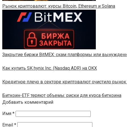
Рынок криптовалют: курсы Bitcoin, Ethereum и Solana
Закрытие биржи BitMEX: скам платформы или вынужденн
Как купить SK hynix Inc. (Nasdaq ADR) на OKX
Кредитное плечо в секторе криптовалют очистило рынок 
Биткоин-ETF теряют объемы: риски для курса биткоина
Добавить комментарий
Имя
*
Email
*