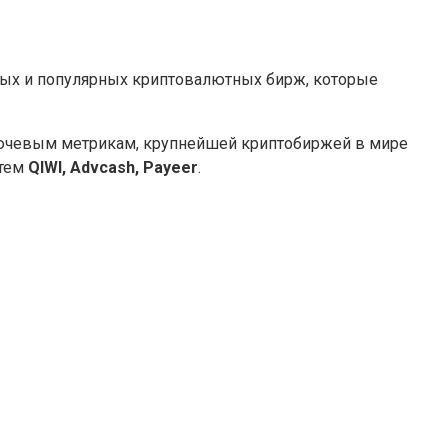
ных и популярных криптовалютных бирж, которые
лючевым метрикам, крупнейшей криптобиржей в мире
стем
QIWI, Advcash, Payeer
.