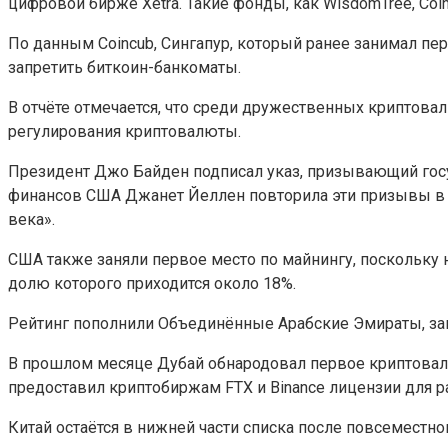
цифровой бирже Xetra. Такие фонды, как WisdomTree, Coi
По данным Coincub, Сингапур, который ранее занимал пе
запретить биткоин-банкоматы.
В отчёте отмечается, что среди дружественных криптовал
регулирования криптовалюты.
Президент Джо Байден подписал указ, призывающий госу
финансов США Джанет Йеллен повторила эти призывы в о
века».
США также заняли первое место по майнингу, поскольку н
долю которого приходится около 18%.
Рейтинг пополнили Объединённые Арабские Эмираты, зан
В прошлом месяце Дубай обнародовал первое криптовалю
предоставил криптобиржам FTX и Binance лицензии для р
Китай остаётся в нижней части списка после повсеместно