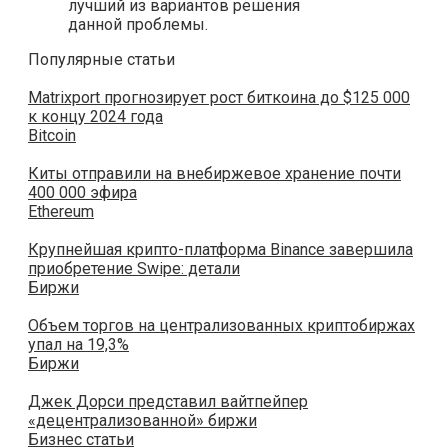
лучший из вариантов решения
данной проблемы.
Популярные статьи
Matrixport прогнозирует рост биткоина до $125 000
к концу 2024 года
Bitcoin
Киты отправили на внебиржевое хранение почти
400 000 эфира
Ethereum
Крупнейшая крипто-платформа Binance завершила
приобретение Swipe: детали
Биржи
Объем торгов на централизованных криптобиржах
упал на 19,3%
Биржи
Джек Дорси представил вайтпейпер
«децентрализованной» биржи
Бизнес статьи