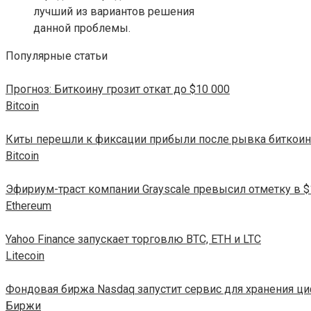
лучший из вариантов решения
данной проблемы.
Популярные статьи
Прогноз: Биткоину грозит откат до $10 000
Bitcoin
Киты перешли к фиксации прибыли после рывка биткоин
Bitcoin
Эфириум-траст компании Grayscale превысил отметку в 
Ethereum
Yahoo Finance запускает торговлю BTC, ETH и LTC
Litecoin
Фондовая биржа Nasdaq запустит сервис для хранения 
Биржи