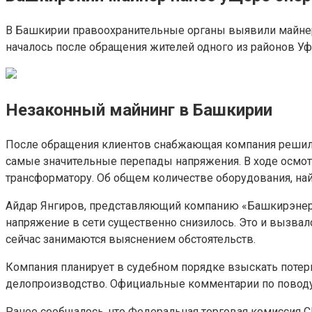
В Башкирии правоохранительные органы выявили майнера
началось после обращения жителей одного из районов Уф
Незаконный майнинг в Башкирии
После обращения клиентов снабжающая компания решила 
самые значительные перепады напряжения. В ходе осмот
трансформатору. Об общем количестве оборудования, най
Айдар Янгиров, представляющий компанию «Башкирэнерго
напряжение в сети существенно снизилось. Это и вызва
сейчас занимаются выяснением обстоятельств.
Компания планирует в судебном порядке взыскать потери
делопроизводство. Официальные комментарии по поводу
Ранее сообщалось, что Федеральная торговая комиссия С