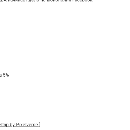
а 5%
tap by Pixelverse ]