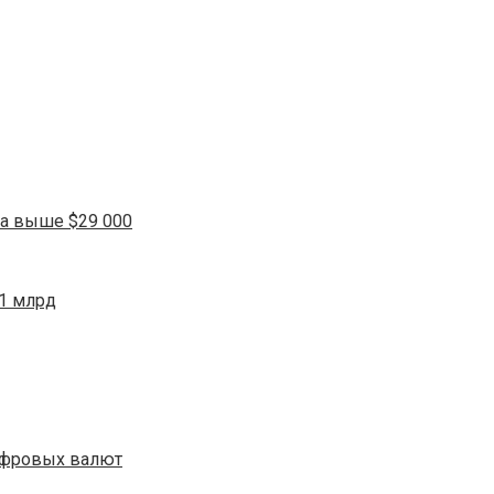
а выше $29 000
$1 млрд
цифровых валют