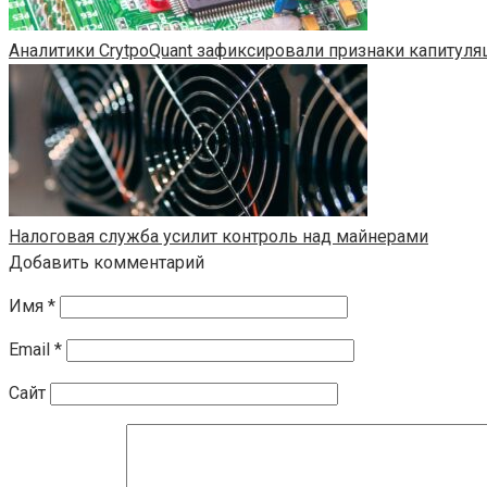
Аналитики CrytpoQuant зафиксировали признаки капитул
Налоговая служба усилит контроль над майнерами
Добавить комментарий
Имя
*
Email
*
Сайт