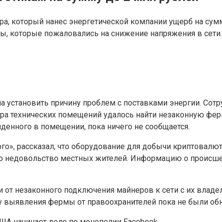
, который нанес энергетической компании ущерб на сумм
ы, которые пожаловались на снижение напряжения в сети.
установить причину проблем с поставками энергии. Сотр
ра технических помещений удалось найти незаконную фер
денного в помещении, пока ничего не сообщается.
», рассказал, что оборудование для добычи криптовалюты
ло недовольство местных жителей. Информацию о происш
 от незаконного подключения майнеров к сети с их владел
 выявления фермы от правоохранителей пока не были об
ША начинает дело по монополии Facebook.