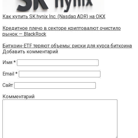
Как купить SK hynix Inc. (Nasdaq ADR) на OKX
Кредитное плечо в секторе криптовалют очистило
рынок — BlackRock
Биткоин-ETF теряют объемы: риски для курса биткоина
Добавить комментарий
Имя
*
Email
*
Сайт
Комментарий