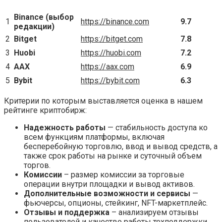
Binance (выбор
1
https://binance.com
9.7
редакции)
2
Bitget
https://bitget.com
7.8
3
Huobi
https://huobi.com
7.2
4
AAX
https://aax.com
6.9
5
Bybit
https://bybit.com
6.3
Критерии по которым выставляется оценка в нашем
рейтинге криптобирж:
Надежность работы
— стабильность доступа ко
всем функциям платформы, включая
бесперебойную торговлю, ввод и вывод средств, а
также срок работы на рынке и суточный объем
торгов.
Комиссии
– размер комиссии за торговые
операции внутри площадки и вывод активов.
Дополнительные возможности и сервисы
—
фьючерсы, опционы, стейкинг, NFT-маркетплейс.
Отзывы и поддержка
– анализируем отзывы
пользователей и качество работы техподдержки.