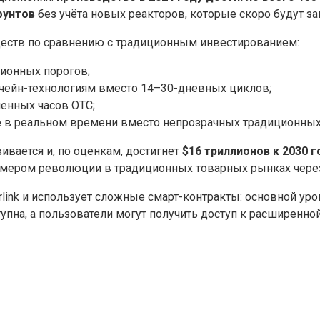
фунтов
без учёта новых реакторов, которые скоро будут з
ществ по сравнению с традиционным инвестированием:
ионных порогов;
чейн-технологиям вместо 14–30-дневных циклов;
ченных часов OTC;
ке в реальном времени вместо непрозрачных традиционных
вается и, по оценкам, достигнет
$16 триллионов к 2030 г
имером революции в традиционных товарных рынках через
rlink и использует сложные смарт-контракты: основной ур
упна, а пользователи могут получить доступ к расширенн