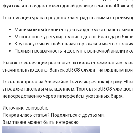
фунтов
, что создаёт ежегодный дефицит свыше
40 млн 
Токенизация урана предоставляет ряд значимых преиму
Минимальный капитал для входа вместо многомилл
Мгновенное урегулирование сделок благодаря блок
Круглосуточная глобальная торговля вместо ограни
Полная прозрачность и доступ к рыночной аналити
Рынок токенизации реальных активов стремительно разви
значительную долю. Запуск xU3O8 служит наглядным пр
Токен построен на блокчейне Tezos через платформу Ethe
управляет долевым владением. Торговля xU3O8 уже дост
непосредственно через интерфейсы указанных бирж.
Источник:
coinspot.io
Понравилась статья? Поделиться с друзьями:
Вам также может быть интересно