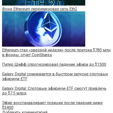
Фонд Ethereum переименовал сеть Eth2
Ethereum стал «звездой недели» после притока $785 млн
в фонды: отчет CoinShares
Питер Шифф спрогнозировал падение эфира до $1500
Galaxy Digital сомневается в быстром запуске спотовых
эфириум-ETF
Galaxy Digital: Спотовые эфириум-ETF смогут привлечь
до $7,5 млрд
Эфир восстанавливает позиции после падения ниже
$3400
Добавить комментарий