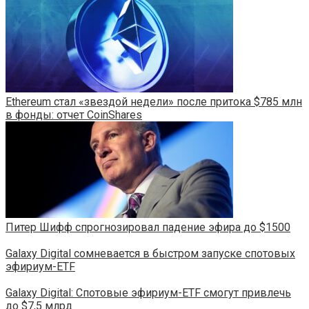
Ethereum стал «звездой недели» после притока $785 млн
в фонды: отчет CoinShares
Питер Шифф спрогнозировал падение эфира до $1500
Galaxy Digital сомневается в быстром запуске спотовых
эфириум-ETF
Galaxy Digital: Спотовые эфириум-ETF смогут привлечь
до $7,5 млрд