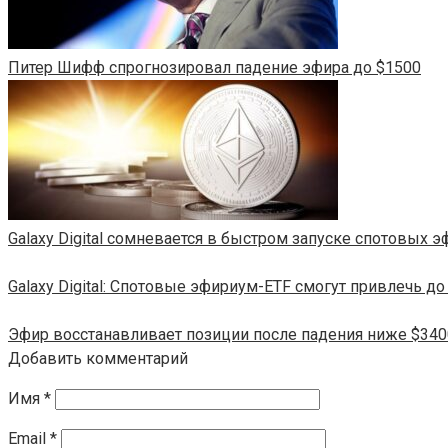
Питер Шифф спрогнозировал падение эфира до $1500
Galaxy Digital сомневается в быстром запуске спотовых 
Galaxy Digital: Спотовые эфириум-ETF смогут привлечь до
Эфир восстанавливает позиции после падения ниже $340
Добавить комментарий
Имя
*
Email
*