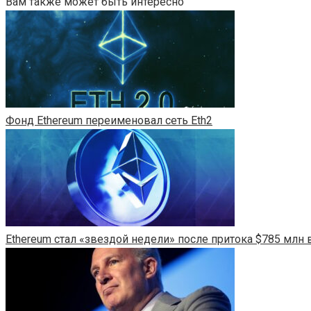
Вам также может быть интересно
Фонд Ethereum переименовал сеть Eth2
Ethereum стал «звездой недели» после притока $785 млн в