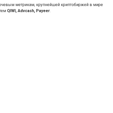
лючевым метрикам, крупнейшей криптобиржей в мире
стем
QIWI, Advcash, Payeer
.