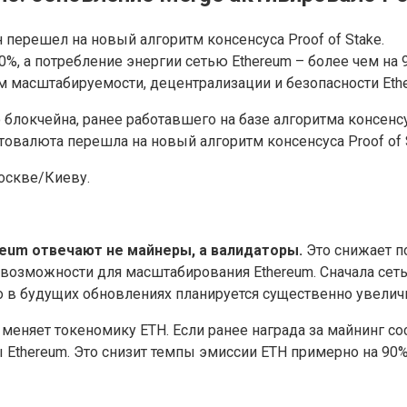
 перешел на новый алгоритм консенсуса Proof of Stake.
0%, а потребление энергии сетью Ethereum – более чем на 
м масштабируемости, децентрализации и безопасности Eth
блокчейна, ранее работавшего на базе алгоритма консенсус
иптовалюта перешла на новый алгоритм консенсуса Proof of 
оскве/Киеву.
eum отвечают не майнеры, а валидаторы.
Это снижает по
 возможности для масштабирования Ethereum. Сначала сет
Но в будущих обновлениях планируется существенно увелич
еняет токеномику ETH. Если ранее награда за майнинг сос
ры Ethereum. Это снизит темпы эмиссии ETH примерно на 9