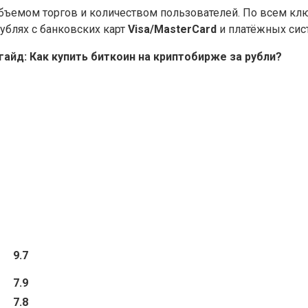
бъемом торгов и количеством пользователей. По всем к
ублях с банковских карт
Visa/MasterCard
и платёжных си
айд: Как купить биткоин на криптобирже за рубли?
9.7
7.9
7.8