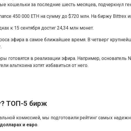
вые кошельки за последние шесть месяцев, подчеркнул ге
nance 450 000 ETH на сумму до $720 млн. На биржу Bittrex
ах к 15 сентября достиг 24,34 млн монет.
оса эфира в самое ближайшее время. В четверг крупнейши
.
ы готовятся в реализации эфира. Например, основатель Nort
тели альткоина хотят избавиться от него.
у? ТОП-5 бирж
мальной комиссией, мы подготовили рейтинг самых надеж
 долларах и евро
.