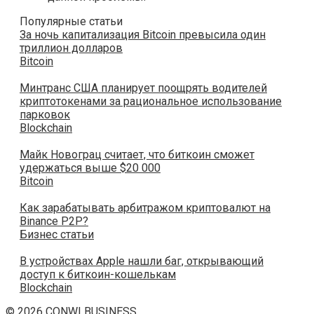
Популярные статьи
За ночь капитализация Bitcoin превысила один
триллион долларов
Bitcoin
Минтранс США планирует поощрять водителей
криптотокенами за рациональное использование
парковок
Blockchain
Майк Новограц считает, что биткоин сможет
удержаться выше $20 000
Bitcoin
Как зарабатывать арбитражом криптовалют на
Binance P2P?
Бизнес статьи
В устройствах Apple нашли баг, открывающий
доступ к биткоин-кошелькам
Blockchain
© 2026 CONWI BUSINESS