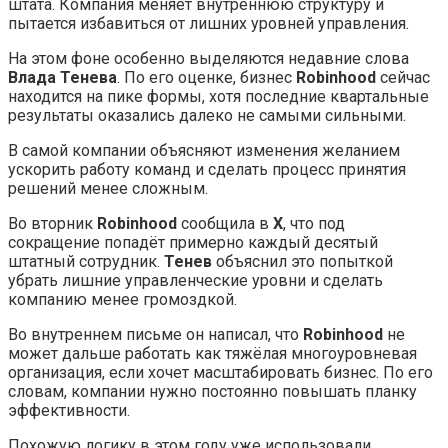
штата. Компания меняет внутреннюю структуру и
пытается избавиться от лишних уровней управления.
На этом фоне особенно выделяются недавние слова
Влада Тенева
. По его оценке, бизнес
Robinhood
сейчас
находится на пике формы, хотя последние квартальные
результаты оказались далеко не самыми сильными.
В самой компании объясняют изменения желанием
ускорить работу команд и сделать процесс принятия
решений менее сложным.
Во вторник
Robinhood
сообщила в
X
, что под
сокращение попадёт примерно каждый десятый
штатный сотрудник.
Тенев
объяснил это попыткой
убрать лишние управленческие уровни и сделать
компанию менее громоздкой.
Во внутреннем письме он написал, что
Robinhood
не
может дальше работать как тяжёлая многоуровневая
организация, если хочет масштабировать бизнес. По его
словам, компании нужно постоянно повышать планку
эффективности.
Похожую логику в этом году уже использовали