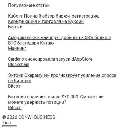
Популярные статьи
KuCoin: Полный обзор биржи, регистрация,
верификация и торговля на Кукоин
Биржи
Американские майнеры добыли на 58% больше
BTC благодаря Китаю
Майнинг
Cardano анонсировала запуск dAppStore
Blockchain
Энтони Скарамуччи прогнозирует усиление спроса
на биткоин
Bitcoin
Биткоин поднялся выше $30 000: Сможет ли
монета удержать позиции?
Bitcoin
© 2026 CONWI BUSINESS
ziou