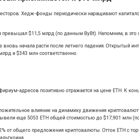
нвесторов. Хедж-фонды периодически наращивают капитал
превышал $11,5 млрд (по данным ByBt). Напомним, в это 
 вновь начала расти после летнего падения. Открытый инт
млрд и $343 млн соответственно.
фириум-адресов позитивно отражается на цене ETH. К кон
ложительное влияние на динамику движения криптовалют
вывели еще 5053 ETH общей стоимостью до $17,901 млн (п
,2% от общего предложения криптовалюты. Отток ETH с то
альткоина.