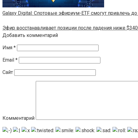
Galaxy Digital: Спотовые эфириум-ETF смогут привлечь до
Эфир восстанавливает позиции после падения ниже $340
Добавить комментарий
Имя
*
Email
*
Сайт
Комментарий