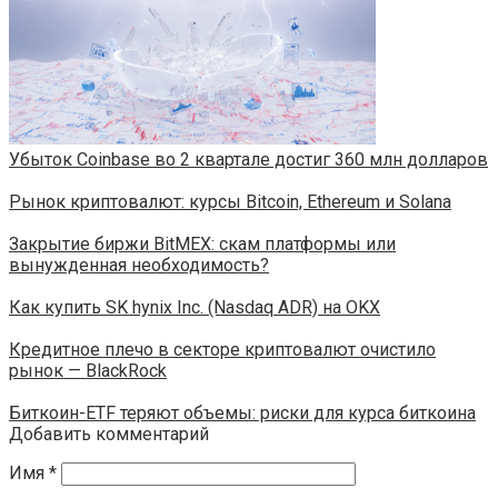
Убыток Coinbase во 2 квартале достиг 360 млн долларов
Рынок криптовалют: курсы Bitcoin, Ethereum и Solana
Закрытие биржи BitMEX: скам платформы или
вынужденная необходимость?
Как купить SK hynix Inc. (Nasdaq ADR) на OKX
Кредитное плечо в секторе криптовалют очистило
рынок — BlackRock
Биткоин-ETF теряют объемы: риски для курса биткоина
Добавить комментарий
Имя
*