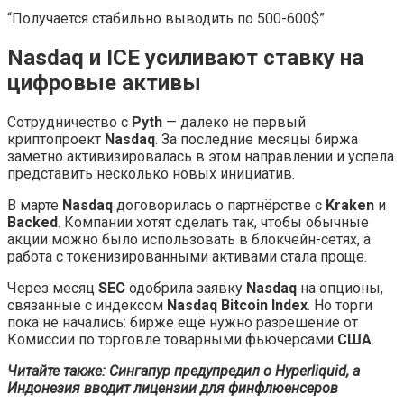
“Получается стабильно выводить по 500-600$”
Nasdaq и ICE усиливают ставку на
цифровые активы
Сотрудничество с
Pyth
— далеко не первый
криптопроект
Nasdaq
. За последние месяцы биржа
заметно активизировалась в этом направлении и успела
представить несколько новых инициатив.
В марте
Nasdaq
договорилась о партнёрстве с
Kraken
и
Backed
. Компании хотят сделать так, чтобы обычные
акции можно было использовать в блокчейн-сетях, а
работа с токенизированными активами стала проще.
Через месяц
SEC
одобрила заявку
Nasdaq
на опционы,
связанные с индексом
Nasdaq Bitcoin Index
. Но торги
пока не начались: бирже ещё нужно разрешение от
Комиссии по торговле товарными фьючерсами
США
.
Читайте также:
Сингапур предупредил о Hyperliquid, а
Индонезия вводит лицензии для финфлюенсеров