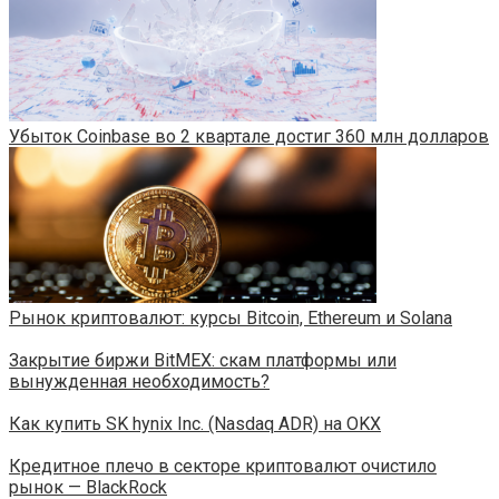
Убыток Coinbase во 2 квартале достиг 360 млн долларов
Рынок криптовалют: курсы Bitcoin, Ethereum и Solana
Закрытие биржи BitMEX: скам платформы или
вынужденная необходимость?
Как купить SK hynix Inc. (Nasdaq ADR) на OKX
Кредитное плечо в секторе криптовалют очистило
рынок — BlackRock