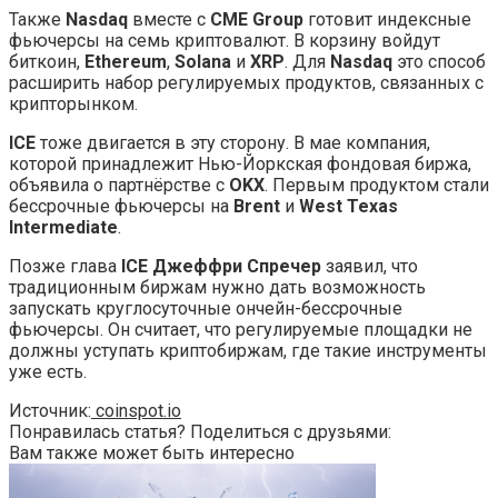
Также
Nasdaq
вместе с
CME Group
готовит индексные
фьючерсы на семь криптовалют. В корзину войдут
биткоин,
Ethereum
,
Solana
и
XRP
. Для
Nasdaq
это способ
расширить набор регулируемых продуктов, связанных с
крипторынком.
ICE
тоже двигается в эту сторону. В мае компания,
которой принадлежит Нью-Йоркская фондовая биржа,
объявила о партнёрстве с
OKX
. Первым продуктом стали
бессрочные фьючерсы на
Brent
и
West Texas
Intermediate
.
Позже глава
ICE Джеффри Спречер
заявил, что
традиционным биржам нужно дать возможность
запускать круглосуточные ончейн-бессрочные
фьючерсы. Он считает, что регулируемые площадки не
должны уступать криптобиржам, где такие инструменты
уже есть.
Источник:
coinspot.io
Понравилась статья? Поделиться с друзьями:
Вам также может быть интересно