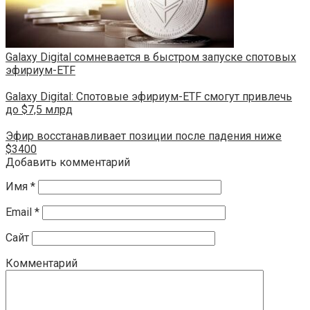
Galaxy Digital сомневается в быстром запуске спотовых
эфириум-ETF
Galaxy Digital: Спотовые эфириум-ETF смогут привлечь
до $7,5 млрд
Эфир восстанавливает позиции после падения ниже
$3400
Добавить комментарий
Имя
*
Email
*
Сайт
Комментарий