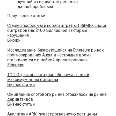
лучший из вариантов решения
данной проблемы.
Популярные статьи
Старые проблемы и новые штрафы | BitMEX снова
оштрафована: $100 миллионов за старые
нарушения
Биржи
Исследование: базирующийся на Ethereum рынок
прогнозирования Augur в настоящее время
сталкивается с ошибкой проектирования
Ethereum
ТОП-4 фактора которые обеспечат новый
максимум цены биткоина
Бизнес статьи
Оживление спотового рынка отразилось на рынке
деривативов
Бизнес статьи
Аналитики АRK Invest прогнозирую рост цены