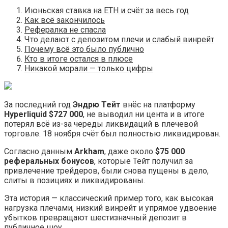
Июньская ставка на ETH и счёт за весь год
Как всё закончилось
Рефералка не спасла
Что делают с депозитом плечи и слабый винрейт
Почему всё это было публично
Кто в итоге остался в плюсе
Никакой морали — только цифры
За последний год
Эндрю Тейт
внёс на платформу
Hyperliquid $727 000
, не выводил ни цента и в итоге
потерял всё из-за череды ликвидаций в плечевой
торговле. 18 ноября счёт был полностью ликвидирован.
Согласно данным
Arkham
, даже около
$75 000
реферальных бонусов
, которые Тейт получил за
привлечение трейдеров, были снова пущены в дело,
слиты в позициях и ликвидированы.
Эта история — классический пример того, как высокая
нагрузка плечами, низкий винрейт и упрямое удвоение
убытков превращают шестизначный депозит в
публичное шоу.