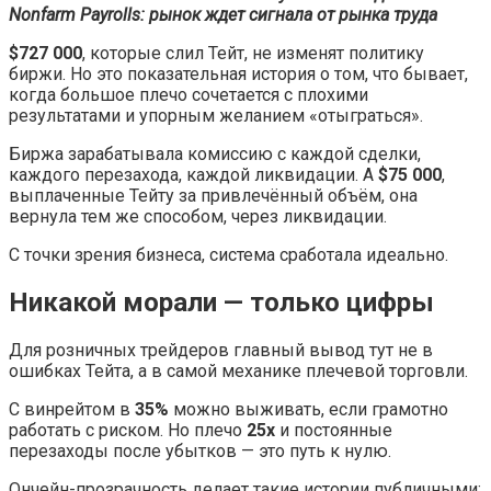
Nonfarm Payrolls: рынок ждет сигнала от рынка труда
$727 000
, которые слил Тейт, не изменят политику
биржи. Но это показательная история о том, что бывает,
когда большое плечо сочетается с плохими
результатами и упорным желанием «отыграться».
Биржа зарабатывала комиссию с каждой сделки,
каждого перезахода, каждой ликвидации. А
$75 000
,
выплаченные Тейту за привлечённый объём, она
вернула тем же способом, через ликвидации.
С точки зрения бизнеса, система сработала идеально.
Никакой морали — только цифры
Для розничных трейдеров главный вывод тут не в
ошибках Тейта, а в самой механике плечевой торговли.
С винрейтом в
35%
можно выживать, если грамотно
работать с риском. Но плечо
25x
и постоянные
перезаходы после убытков — это путь к нулю.
Ончейн-прозрачность делает такие истории публичными: