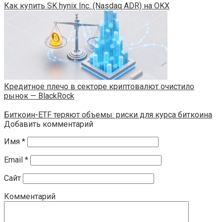
Как купить SK hynix Inc. (Nasdaq ADR) на OKX
Кредитное плечо в секторе криптовалют очистило
рынок — BlackRock
Биткоин-ETF теряют объемы: риски для курса биткоина
Добавить комментарий
Имя
*
Email
*
Сайт
Комментарий