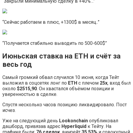
“Закрыли минимальную сделку в +40%…”
“Сейчас работаем в плюс, +1300$ в месяц..”
“Получается стабильно выводить по 500-600$”
Июньская ставка на ETH и счёт за
весь год
Самый громкий обвал случился 10 июня, когда Тейт
выложил в соцсетях лонг по
ETH
с плечом
25x
, вход был
около
$2515,90
. Он хвастался объёмом позиции и
уверенностью в сделке.
Спустя несколько часов позицию ликвидировало. Пост
исчез.
Уже на следующий день
Lookonchain
опубликовал
дашборд, привязав адрес
Hyperliquid
к Тейту. На
графике были:
76 сделок
, винрейт
35,53%
и совокупный