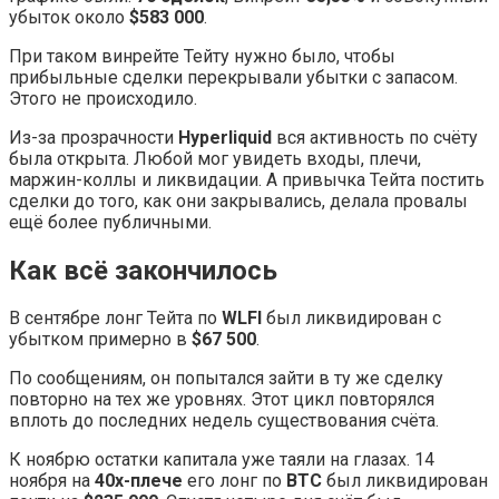
убыток около
$583 000
.
При таком винрейте Тейту нужно было, чтобы
прибыльные сделки перекрывали убытки с запасом.
Этого не происходило.
Из-за прозрачности
Hyperliquid
вся активность по счёту
была открыта. Любой мог увидеть входы, плечи,
маржин-коллы и ликвидации. А привычка Тейта постить
сделки до того, как они закрывались, делала провалы
ещё более публичными.
Как всё закончилось
В сентябре лонг Тейта по
WLFI
был ликвидирован с
убытком примерно в
$67 500
.
По сообщениям, он попытался зайти в ту же сделку
повторно на тех же уровнях. Этот цикл повторялся
вплоть до последних недель существования счёта.
К ноябрю остатки капитала уже таяли на глазах. 14
ноября на
40x-плече
его лонг по
BTC
был ликвидирован