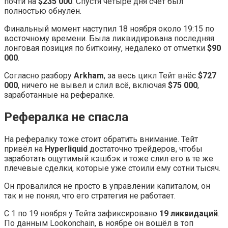
почти на
$235 000
. Спустя четыре дня счёт был
полностью обнулён.
Финальный момент наступил 18 ноября около 19:15 по
восточному времени. Была ликвидирована последняя
лонговая позиция по биткоину, недалеко от отметки
$90
000
.
Согласно разбору
Arkham
, за весь цикл Тейт внёс
$727
000
, ничего не вывел и слил всё, включая
$75 000
,
заработанные на рефералке.
Рефералка не спасла
На рефералку тоже стоит обратить внимание. Тейт
привёл на
Hyperliquid
достаточно трейдеров, чтобы
заработать ощутимый кэшбэк и тоже слил его в те же
плечевые сделки, которые уже стоили ему сотни тысяч.
Он провалился не просто в управлении капиталом, он
так и не понял, что его стратегия не работает.
С 1 по 19 ноября у Тейта зафиксировано
19 ликвидаций
.
По данным Lookonchain, в ноябре он вошёл в топ