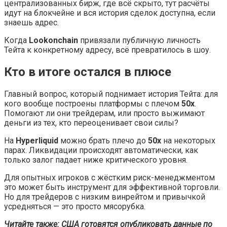
централизованных бирж, где всё скрыто, тут расчёты
идут на блокчейне и вся история сделок доступна, если
знаешь адрес.
Когда
Lookonchain
привязали публичную личность
Тейта к конкретному адресу, всё превратилось в шоу.
Кто в итоге остался в плюсе
Главный вопрос, который поднимает история Тейта: для
кого вообще построены платформы с плечом
50x
.
Помогают ли они трейдерам, или просто выжимают
деньги из тех, кто переоценивает свои силы?
На
Hyperliquid
можно брать плечо до
50x
на некоторых
парах. Ликвидации происходят автоматически, как
только залог падает ниже критического уровня.
Для опытных игроков с жёстким риск-менеджментом
это может быть инструмент для эффективной торговли.
Но для трейдеров с низким винрейтом и привычкой
усредняться — это просто мясорубка.
Читайте также: США готовятся опубликовать данные по