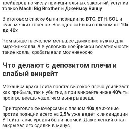
трейдеров по числу принудительных закрытий, уступив
только
Machi Big Brother
и
Джеймсу Винну
.
В итоговом списке были позиции по
BTC
,
ETH
,
SOL
и
куче мелких токенов. Все сделки были с плечом
от 10x
до 40x
.
Чем выше плечо, тем меньшее движение нужно для
маржин-колла. А в условиях ноябрьской волатильности
такие коллы срабатывали молниеносно.
Что делают с депозитом плечи и
слабый винрейт
Механика краха Тейта проста: высокое плечо усиливает
как прибыль, так и убытки, а при винрейте ниже
40%
ты
проигрываешь чаще, чем выигрываешь.
При торговле фьючерсами с плечом
40x
движение
против позиции всего на
2,5%
уже ведёт к ликвидации.
У Тейта такие уровни были нормой. Даже лёгкий откат
закрывал его сделки в минус.