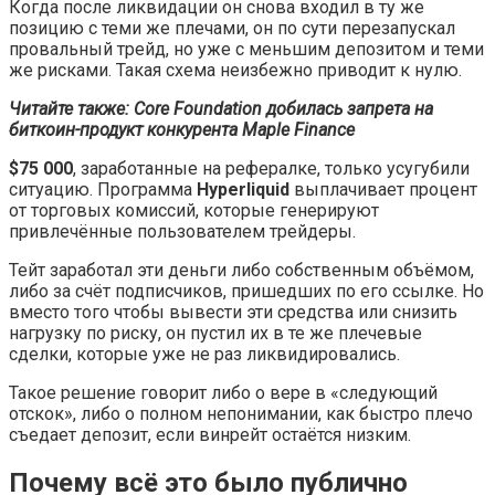
Когда после ликвидации он снова входил в ту же
позицию с теми же плечами, он по сути перезапускал
провальный трейд, но уже с меньшим депозитом и теми
же рисками. Такая схема неизбежно приводит к нулю.
Читайте также: Core Foundation добилась запрета на
биткоин-продукт конкурента Maple Finance
$75 000
, заработанные на рефералке, только усугубили
ситуацию. Программа
Hyperliquid
выплачивает процент
от торговых комиссий, которые генерируют
привлечённые пользователем трейдеры.
Тейт заработал эти деньги либо собственным объёмом,
либо за счёт подписчиков, пришедших по его ссылке. Но
вместо того чтобы вывести эти средства или снизить
нагрузку по риску, он пустил их в те же плечевые
сделки, которые уже не раз ликвидировались.
Такое решение говорит либо о вере в «следующий
отскок», либо о полном непонимании, как быстро плечо
съедает депозит, если винрейт остаётся низким.
Почему всё это было публично