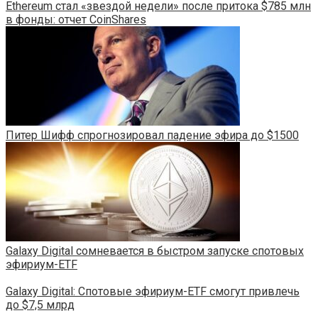
Ethereum стал «звездой недели» после притока $785 млн
в фонды: отчет CoinShares
Питер Шифф спрогнозировал падение эфира до $1500
Galaxy Digital сомневается в быстром запуске спотовых
эфириум-ETF
Galaxy Digital: Спотовые эфириум-ETF смогут привлечь
до $7,5 млрд