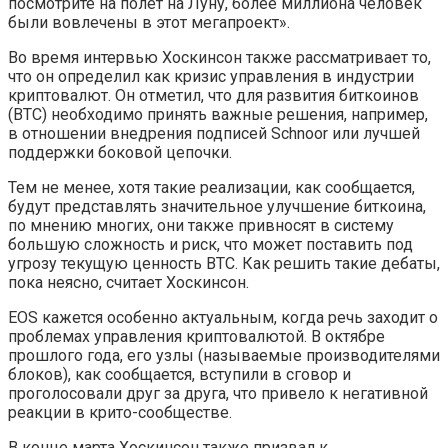
посмотрите на полет на Луну, более миллиона человек
были вовлечены в этот мегапроект».
Во время интервью Хоскинсон также рассматривает то,
что он определил как кризис управления в индустрии
криптовалют. Он отметил, что для развития биткоинов
(BTC) необходимо принять важные решения, например,
в отношении внедрения подписей Schnoor или лучшей
поддержки боковой цепочки.
Тем не менее, хотя такие реализации, как сообщается,
будут представлять значительное улучшение биткоина,
по мнению многих, они также привносят в систему
большую сложность и риск, что может поставить под
угрозу текущую ценность BTC. Как решить такие дебаты,
пока неясно, считает Хоскинсон.
EOS кажется особенно актуальным, когда речь заходит о
проблемах управления криптовалютой. В октябре
прошлого года, его узлы (называемые производителями
блоков), как сообщается, вступили в сговор и
проголосовали друг за друга, что привело к негативной
реакции в крито-сообществе.
В конце марта Хоскинсон также призвал к