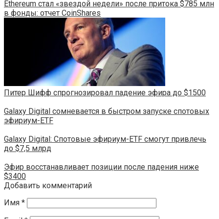
Ethereum стал «звездой недели» после притока $785 млн
в фонды: отчет CoinShares
Питер Шифф спрогнозировал падение эфира до $1500
Galaxy Digital сомневается в быстром запуске спотовых
эфириум-ETF
Galaxy Digital: Спотовые эфириум-ETF смогут привлечь
до $7,5 млрд
Эфир восстанавливает позиции после падения ниже
$3400
Добавить комментарий
Имя
*