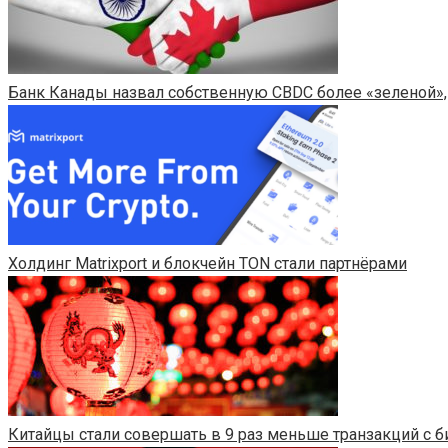
Банк Канады назвал собственную CBDC более «зеленой»,
​​Холдинг Matrixport и блокчейн TON стали партнёрами
Китайцы стали совершать в 9 раз меньше транзакций с 