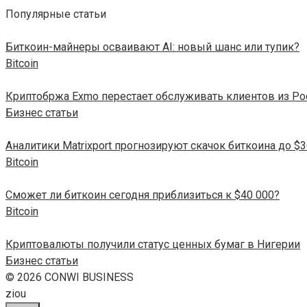
Популярные статьи
Биткоин-майнеры осваивают AI: новый шанс или тупик?
Bitcoin
Криптобржа Exmo перестает обслуживать клиентов из Рос
Бизнес статьи
Аналитики Matrixport прогнозируют скачок биткоина до $3
Bitcoin
Сможет ли биткоин сегодня приблизиться к $40 000?
Bitcoin
Криптовалюты получили статус ценных бумаг в Нигерии
Бизнес статьи
© 2026 CONWI BUSINESS
ziou