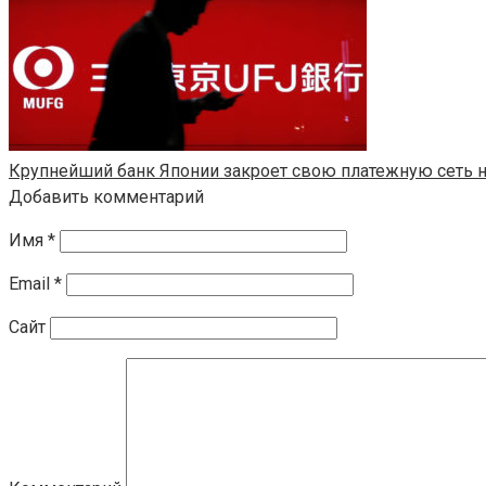
Крупнейший банк Японии закроет свою платежную сеть на
Добавить комментарий
Имя
*
Email
*
Сайт