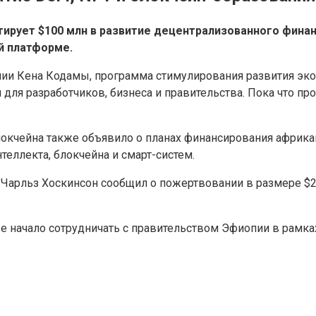
тирует $100 млн в развитие децентрализованного фина
й платформе.
и Кена Кодамы, программа стимулирования развития экоси
для разработчиков, бизнеса и правительства. Пока что п
кчейна также объявило о планах финансирования африканс
теллекта, блокчейна и смарт-систем.
o Чарльз Хоскинсон сообщил о пожертвовании в размере $
же начало сотрудничать с правительством Эфиопии в рам