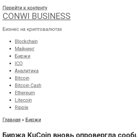
Перейти к контенту
CONWI BUSINESS
Бизнес на криптовалютах
Blockchain
Майнинг
Биржи
ICO
Аналитика
Bitcoin
Bitcoin Cash
Ethereum
Litecoin
Ripple
Главная
»
Биржи
Биржа KuCoin вновь опровергла сооб