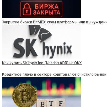
Закрытие биржи BitMEX: скам платформы или вынужденн
Как купить SK hynix Inc. (Nasdaq ADR) на OKX
Кредитное плечо в секторе криптовалют очистило рынок 