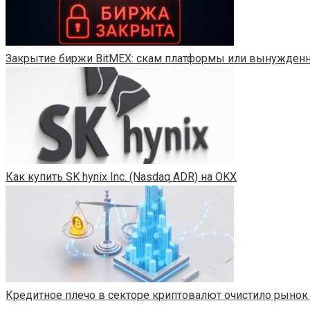
Закрытие биржи BitMEX: скам платформы или вынужденн
Как купить SK hynix Inc. (Nasdaq ADR) на OKX
Кредитное плечо в секторе криптовалют очистило рынок 