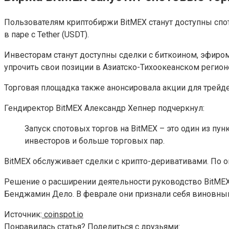
Пользователям криптобиржи BitMEX станут доступны спо
в паре с Tether (USDT).
Инвесторам станут доступны сделки с биткоином, эфиром,
упрочить свои позиции в Азиатско-Тихоокеанском регион
Торговая площадка также анонсировала акции для трейде
Гендиректор BitMEX Александр Хепнер подчеркнул:
Запуск спотовых торгов на BitMEX – это один из пу
инвесторов и больше торговых пар.
BitMEX обслуживает сделки с крипто-деривативами. По о
Решение о расширении деятельности руководство BitMEX 
Бенджамин Дело. В феврале они признали себя виновным
Источник:
coinspot.io
Понравилась статья? Поделиться с друзьями: