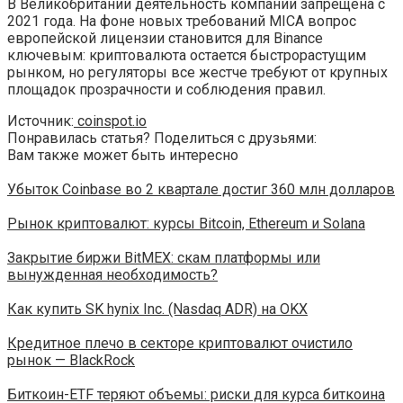
В Великобритании деятельность компании запрещена с
2021 года. На фоне новых требований MICA вопрос
европейской лицензии становится для Binance
ключевым: криптовалюта остается быстрорастущим
рынком, но регуляторы все жестче требуют от крупных
площадок прозрачности и соблюдения правил.
Источник:
coinspot.io
Понравилась статья? Поделиться с друзьями:
Вам также может быть интересно
Убыток Coinbase во 2 квартале достиг 360 млн долларов
Рынок криптовалют: курсы Bitcoin, Ethereum и Solana
Закрытие биржи BitMEX: скам платформы или
вынужденная необходимость?
Как купить SK hynix Inc. (Nasdaq ADR) на OKX
Кредитное плечо в секторе криптовалют очистило
рынок — BlackRock
Биткоин-ETF теряют объемы: риски для курса биткоина