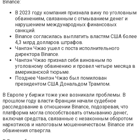
Binance:
В 2023 году компания признала вину по уголовным
обвинениям, связанным с отмыванием денег и
нарушением международных финансовых
санкций.
Binance согласилась выплатить властям США более
4,3 млрд долларов штрафов.
Чанпэн Чжао ушел с поста исполнительного
директора Binance.
Чанпэн Чжао признал себя виновным по
уголовному обвинению и провел четыре месяца в
американской тюрьме.
Позднее Чанпэн Чжао был помилован
президентом США Дональдом Трампом.
В Европе у биржи тоже уже возникали проблемы. В
прошлом году власти Франции начали судебное
расследование в отношении Binance, подозревая, что
платформа могла способствовать отмыванию денег,
включая средства, связанные с незаконным оборотом
наркотиков и налоговым мошенничеством. Binance эти
обвинения отвергла.