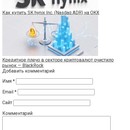
Как купить SK hynix Inc. (Nasdaq ADR) на OKX
Кредитное плечо в секторе криптовалют очистило
рынок — BlackRock
Добавить комментарий
Имя
*
Email
*
Сайт
Комментарий