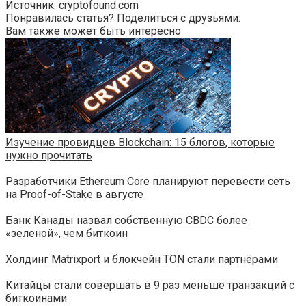
Источник:
cryptofound.com
Понравилась статья? Поделиться с друзьями:
Вам также может быть интересно
Изучение провидцев Blockchain: 15 блогов, которые
нужно прочитать
Разработчики Ethereum Core планируют перевести сеть
на Proof-of-Stake в августе
Банк Канады назвал собственную CBDC более
«зеленой», чем биткоин
​​Холдинг Matrixport и блокчейн TON стали партнёрами
Китайцы стали совершать в 9 раз меньше транзакций с
биткоинами