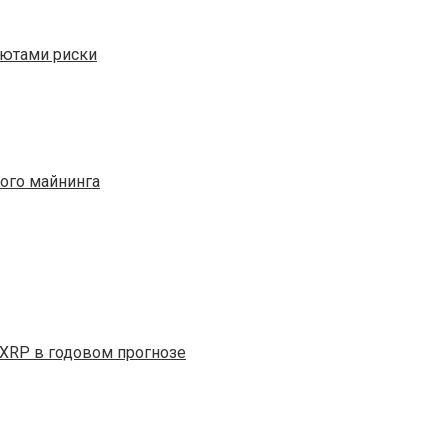
лютами риски
ного майнинга
и XRP в годовом прогнозе