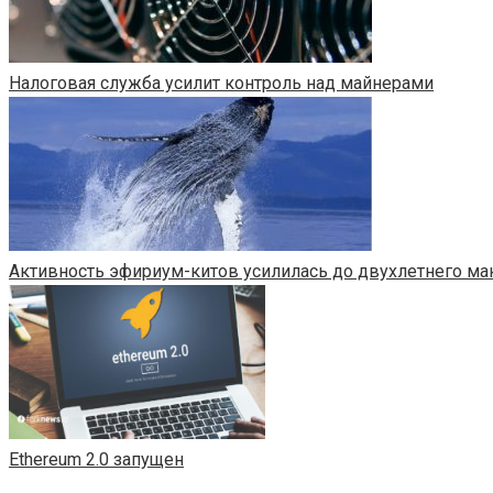
Налоговая служба усилит контроль над майнерами
Активность эфириум-китов усилилась до двухлетнего м
Ethereum 2.0 запущен