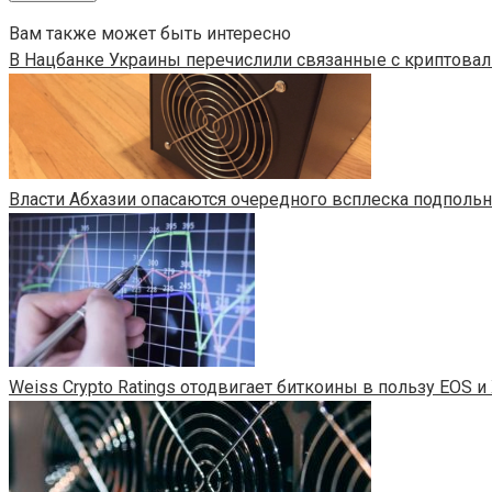
Вам также может быть интересно
В Нацбанке Украины перечислили связанные с криптова
Власти Абхазии опасаются очередного всплеска подполь
Weiss Crypto Ratings отодвигает биткоины в пользу EOS 